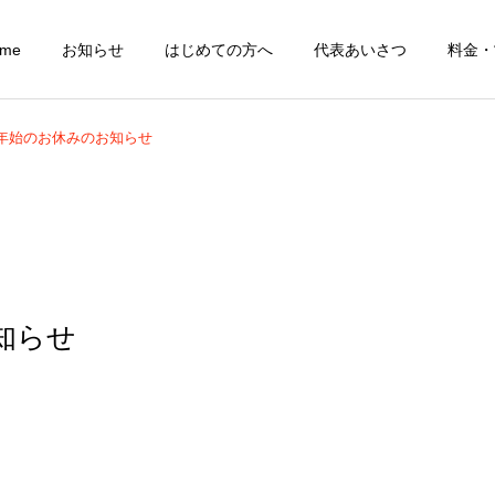
ome
お知らせ
はじめての方へ
代表あいさつ
料金・
年始のお休みのお知らせ
レディース(一般女性)
レギュラー
知らせ
骨のコンディショ
学生
グ－整体－