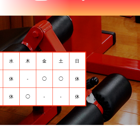
水
木
金
土
日
休
-
◯
◯
休
休
◯
-
-
休