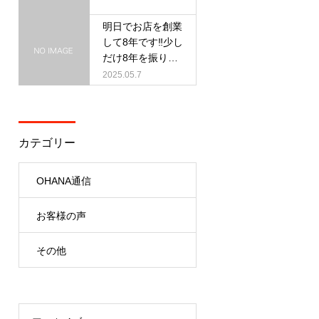
明日でお店を創業
して8年です‼︎少し
だけ8年を振り返
ります‼︎
2025.05.7
カテゴリー
OHANA通信
お客様の声
その他