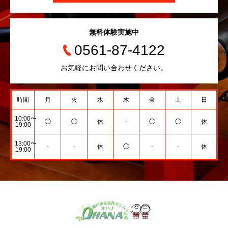
無料体験実施中
0561-87-4122
お気軽にお問い合わせください。
時間
月
火
水
木
金
土
日
10:00〜
◯
◯
休
-
◯
◯
休
19:00
13:00〜
-
-
休
◯
-
-
休
19:00