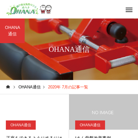
OHANA
通信
OHANA通信
シニア(60歳以上の方)
レディース(一
OHANA通信
2020年 7月の記事一覧
フレンド
学生
OHANA通信
OHANA通信