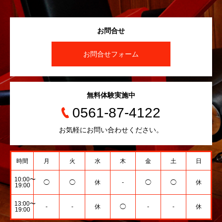
お問合せ
お問合せフォーム
無料体験実施中
0561-87-4122
お気軽にお問い合わせください。
時間
月
火
水
木
金
土
日
10:00〜
◯
◯
休
-
◯
◯
休
19:00
13:00〜
-
-
休
◯
-
-
休
19:00