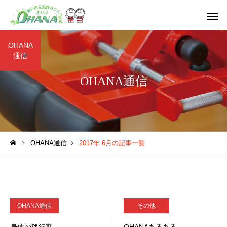
OHANA
通信
OHANA通信
シニア(60歳以上の方)
レディース(一
OHANA通信
2017年 6月の記事一覧
フレンド
学生
OHANA通信
その他