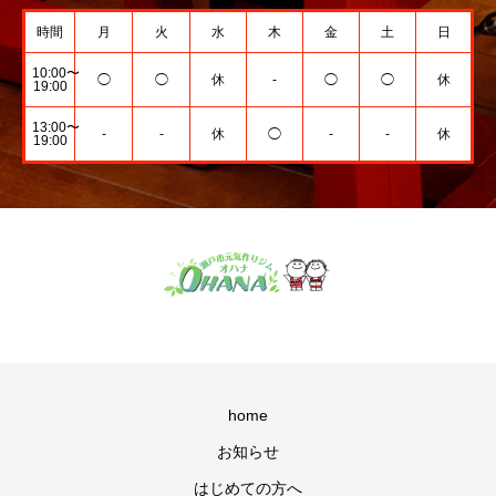
時間
月
火
水
木
金
土
日
10:00〜
◯
◯
休
-
◯
◯
休
19:00
13:00〜
-
-
休
◯
-
-
休
19:00
home
お知らせ
はじめての方へ