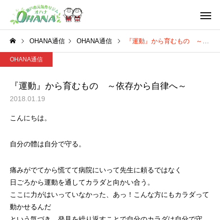
OHANA通信
OHANA通信
『運動』から育むもの ～依存から自律へ～
OHANA通信
『運動』から育むもの ～依存から自律へ～
2018.01.19
シニア(60歳以上の方)
レディース(一
こんにちは。
自分の體は自分で守る。
フレンド
学生
痛みがでてから慌てて病院にいって先生に頼るではなく
日ごろから運動を通してカラダと向かい合う。
ここに力がはいっていなかった、あっ！こんな方にもカラダって
動かせるんだ
という気づき、発見を繰り返すことで自分のカラダは自分で守