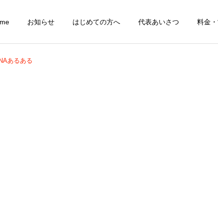
ome
お知らせ
はじめての方へ
代表あいさつ
料金・
ANAあるある
レディース(一般女性)
レギュラー
骨のコンディショ
学生
グ－整体－