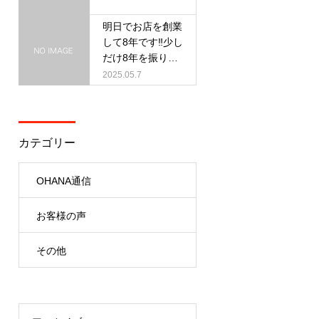
明日でお店を創業
して8年です‼︎少し
だけ8年を振り返
ります‼︎
2025.05.7
カテゴリー
OHANA通信
お客様の声
その他