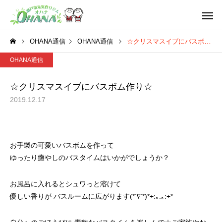
OHANA通信
OHANA通信
☆クリスマスイブにバスボム作り☆
OHANA通信
☆クリスマスイブにバスボム作り☆
2019.12.17
シニア(60歳以上の方)
レディース(一
お手製の可愛いバスボムを作って
ゆったり癒やしのバスタイムはいかがでしょうか？
フレンド
学生
お風呂に入れるとシュワっと溶けて
優しい香りが バスルームに広がります(*’∇’*)*+:｡.｡:+*