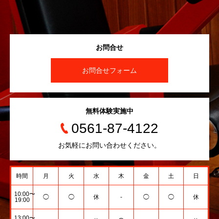
お問合せ
お問合せフォーム
無料体験実施中
0561-87-4122
お気軽にお問い合わせください。
時間
月
火
水
木
金
土
日
10:00〜
◯
◯
休
-
◯
◯
休
19:00
13:00〜