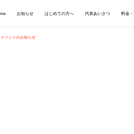
ome
お知らせ
はじめての方へ
代表あいさつ
料金・
イベントのお知らせ
レディース(一般女性)
レギュラー
骨のコンディショ
学生
グ－整体－