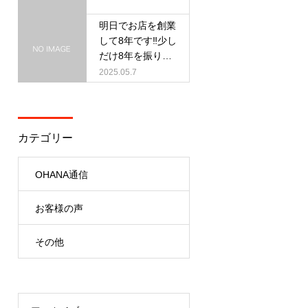
明日でお店を創業
して8年です‼︎少し
だけ8年を振り返
ります‼︎
2025.05.7
カテゴリー
OHANA通信
お客様の声
その他