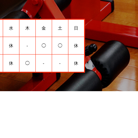
水
木
金
土
日
休
-
◯
◯
休
休
◯
-
-
休